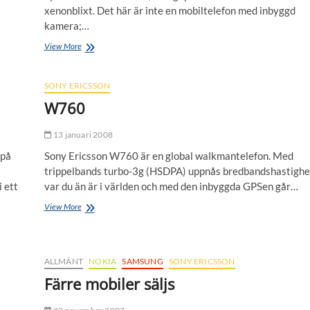
xenonblixt. Det här är inte en mobiltelefon med inbyggd
kamera;…
K810i
View More
SONY ERICSSON
W760
13 januari 2008
 på
Sony Ericsson W760 är en global walkmantelefon. Med
trippelbands turbo-3g (HSDPA) uppnås bredbandshastighe
 ett
var du än är i världen och med den inbyggda GPSen går…
W760
View More
ALLMÄNT
NOKIA
SAMSUNG
SONY ERICSSON
Färre mobiler säljs