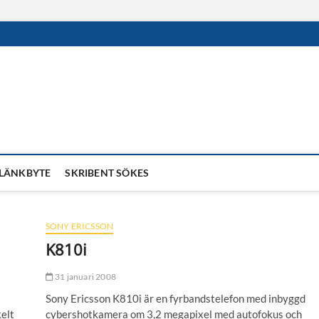
LÄNKBYTE
SKRIBENT SÖKES
SONY ERICSSON
K810i
31 januari 2008
Sony Ericsson K810i är en fyrbandstelefon med inbyggd
kelt
cybershotkamera om 3,2 megapixel med autofokus och