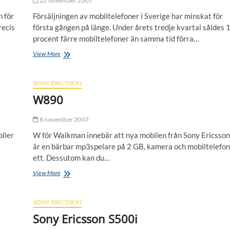
22 november 2007
 för
Försäljningen av mobiltelefoner i Sverige har minskat för
recis
första gången på länge. Under årets tredje kvartal såldes 
procent färre mobiltelefoner än samma tid förra…
Färre
View More
mobiler
säljs
SONY ERICSSON
W890
8 november 2007
ller
W för Walkman innebär att nya mobilen från Sony Ericsson
är en bärbar mp3spelare på 2 GB, kamera och mobiltelefon 
ett. Dessutom kan du…
W890
View More
SONY ERICSSON
Sony Ericsson S500i