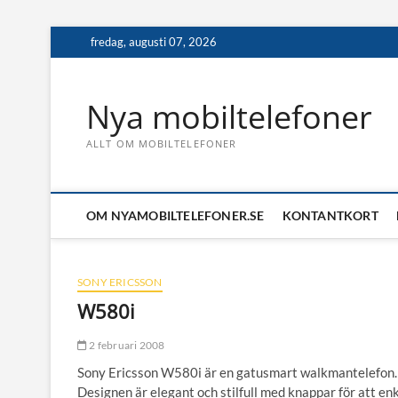
Skip
fredag, augusti 07, 2026
to
content
Nya mobiltelefoner
ALLT OM MOBILTELEFONER
OM NYAMOBILTELEFONER.SE
KONTANTKORT
SONY ERICSSON
W580i
2 februari 2008
Sony Ericsson W580i är en gatusmart walkmantelefon.
Designen är elegant och stilfull med knappar för att en