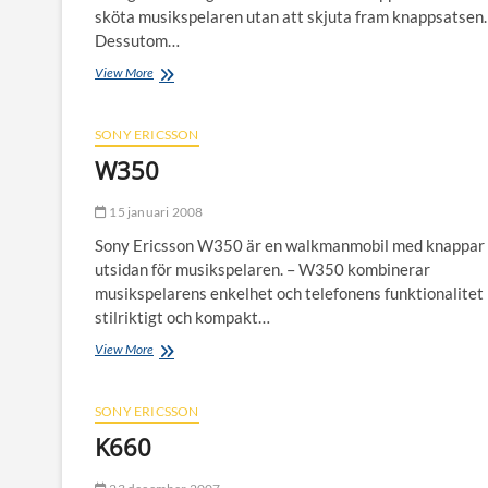
sköta musikspelaren utan att skjuta fram knappsatsen.
Dessutom…
W580i
View More
SONY ERICSSON
W350
15 januari 2008
Sony Ericsson W350 är en walkmanmobil med knappar
utsidan för musikspelaren. – W350 kombinerar
musikspelarens enkelhet och telefonens funktionalitet i
stilriktigt och kompakt…
W350
View More
SONY ERICSSON
K660