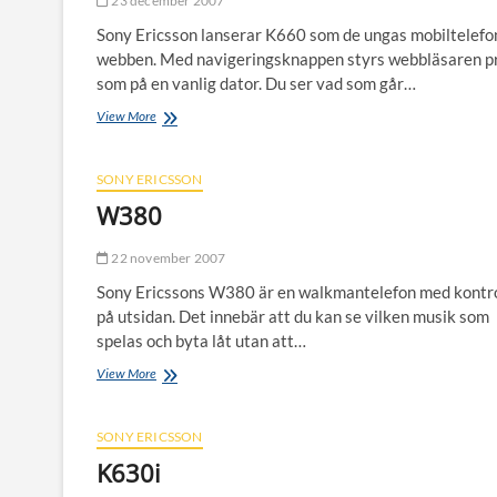
23 december 2007
Sony Ericsson lanserar K660 som de ungas mobiltelefon
webben. Med navigeringsknappen styrs webbläsaren p
som på en vanlig dator. Du ser vad som går…
K660
View More
SONY ERICSSON
W380
22 november 2007
Sony Ericssons W380 är en walkmantelefon med kontro
på utsidan. Det innebär att du kan se vilken musik som
spelas och byta låt utan att…
W380
View More
SONY ERICSSON
K630i