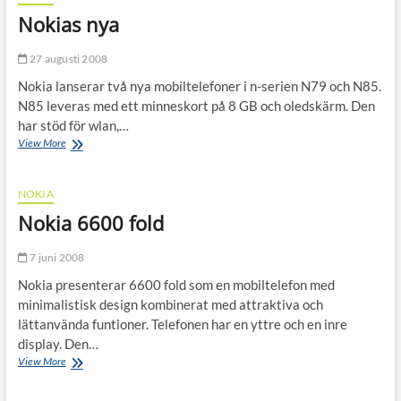
Nokias nya
27 augusti 2008
Nokia lanserar två nya mobiltelefoner i n-serien N79 och N85.
N85 leveras med ett minneskort på 8 GB och oledskärm. Den
har stöd för wlan,…
Nokias
View More
nya
NOKIA
Nokia 6600 fold
7 juni 2008
Nokia presenterar 6600 fold som en mobiltelefon med
minimalistisk design kombinerat med attraktiva och
lättanvända funtioner. Telefonen har en yttre och en inre
display. Den…
Nokia
View More
6600
fold