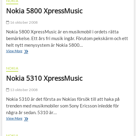
NOKIA
Nokia 5800 XpressMusic
16 oktober 2008
Nokia 5800 XpressMusic är en musikmobil i ordets rätta
bemärkelse. Ett års fri musik ingår. Förutom pekskärm och ett
helt nytt menysystem är Nokia 5800…
Nokia
View More
5800
XpressMusic
NOKIA
Nokia 5310 XpressMusic
13 oktober 2008
Nokia 5310 är det första av Nokias försök till att haka på
trenden med musikmobiler som Sony Ericsson inledde för
några år sedan. 5310 är…
Nokia
View More
5310
XpressMusic
NOKIA