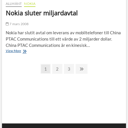
ALLMÄNT
NOKIA
Nokia sluter miljardavtal
7 mars 2008
Nokia har slutit avtal om leverans av mobiltelefoner till China
PTAC Communications till ett värde av 2 miljarder dollar.
China PTAC Communications är en kinesisk…
Nokia
View More
sluter
miljardavtal
Inläggsnavigering
Page
Page
Page
Next
1
2
3
page