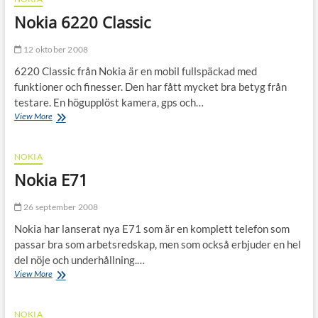
Nokia 6220 Classic
12 oktober 2008
6220 Classic från Nokia är en mobil fullspäckad med
funktioner och finesser. Den har fått mycket bra betyg från
testare. En högupplöst kamera, gps och…
Nokia
View More
6220
Classic
NOKIA
Nokia E71
26 september 2008
Nokia har lanserat nya E71 som är en komplett telefon som
passar bra som arbetsredskap, men som också erbjuder en hel
del nöje och underhållning.…
Nokia
View More
E71
NOKIA