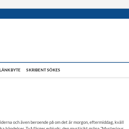
LÄNKBYTE
SKRIBENT SÖKES
iderna och även beroende på om det är morgon, eftermiddag, kväll
lika händelser. Två färger erbjuds: den mystisikt gröna ”Mysterious