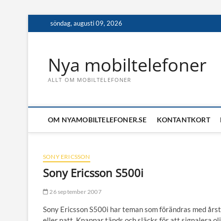
Skip
söndag, augusti 09, 2026
to
content
Nya mobiltelefoner
ALLT OM MOBILTELEFONER
OM NYAMOBILTELEFONER.SE
KONTANTKORT
SONY ERICSSON
Sony Ericsson S500i
26 september 2007
Sony Ericsson S500i har teman som förändras med årst
eller natt. Knappar tänds och släcks för att signalera o