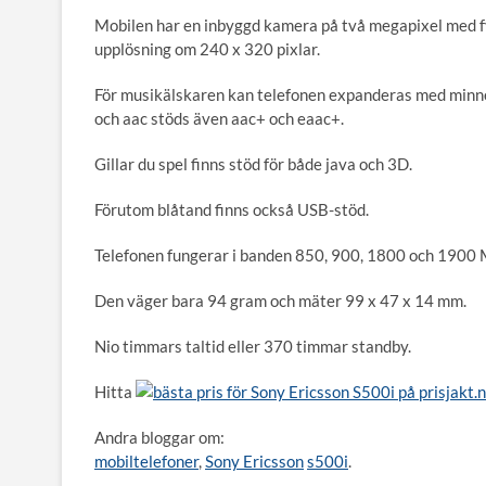
Mobilen har en inbyggd kamera på två megapixel med fy
upplösning om 240 x 320 pixlar.
För musikälskaren kan telefonen expanderas med minn
och aac stöds även aac+ och eaac+.
Gillar du spel finns stöd för både java och 3D.
Förutom blåtand finns också USB-stöd.
Telefonen fungerar i banden 850, 900, 1800 och 1900
Den väger bara 94 gram och mäter 99 x 47 x 14 mm.
Nio timmars taltid eller 370 timmar standby.
Hitta
bästa pris för Sony Ericsson S500i på prisjakt.
Andra bloggar om:
mobiltelefoner
,
Sony Ericsson
s500i
.