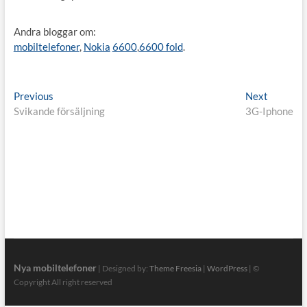
Andra bloggar om:
mobiltelefoner
,
Nokia
6600
,
6600 fold
.
Inläggsnavigering
Previous
Next
Previous
Next
post:
post:
Svikande försäljning
3G-Iphone
Nya mobiltelefoner
| Designed by:
Theme Freesia
|
WordPress
| ©
Copyright All right reserved