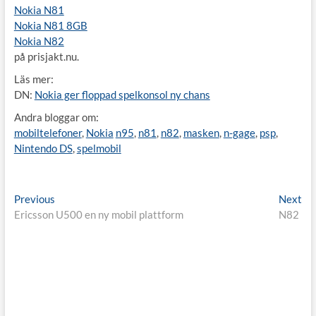
Nokia N81
Nokia N81 8GB
Nokia N82
på prisjakt.nu.
Läs mer:
DN:
Nokia ger floppad spelkonsol ny chans
Andra bloggar om:
mobiltelefoner
,
Nokia
n95
,
n81
,
n82
,
masken
,
n-gage
,
psp
,
Nintendo DS
,
spelmobil
Inläggsnavigering
Previous
Ne
Previous
Next
post:
pos
Ericsson U500 en ny mobil plattform
N82