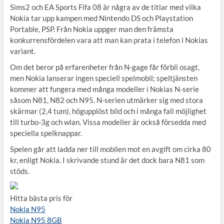
Sims2 och EA Sports Fifa 08 är några av de titlar med vilka
Nokia tar upp kampen med Nintendo DS och Playstation
Portable, PSP. Från Nokia uppger man den främsta
konkurrensfördelen vara att man kan prata i telefon i Nokias
variant.
Om det beror på erfarenheter från N-gage får förbli osagt,
men Nokia lanserar ingen speciell spelmobil; speltjänsten
kommer att fungera med många modeller i Nokias N-serie
såsom N81, N82 och N95. N-serien utmärker sig med stora
skärmar (2,4 tum), högupplöst bild och i många fall möjlighet
till turbo-3g och wlan. Vissa modeller är också försedda med
speciella spelknappar.
Spelen går att ladda ner till mobilen mot en avgift om cirka 80
kr, enligt Nokia. I skrivande stund är det dock bara N81 som
stöds.
Hitta bästa pris för
Nokia N95
Nokia N95 8GB