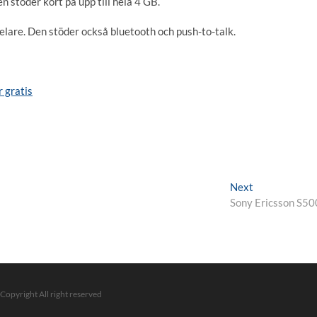
stöder kort på upp till hela 4 GB.
lare. Den stöder också bluetooth och push-to-talk.
r gratis
Next
Next
post:
Sony Ericsson S50
 Copyright All right reserved