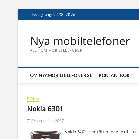
Skip
lördag, augusti 08, 2026
to
content
Nya mobiltelefoner
ALLT OM MOBILTELEFONER
OM NYAMOBILTELEFONER.SE
KONTANTKORT
NOKIA
Nokia 6301
26 september 2007
Nokia 6301 ser rätt alldaglig ut. En 