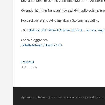
Telefonen levereras med ett minneskort om 128 MB men 
För underhållning finns en inbyggd FM-radio och mp3spe
Två veckors standbytid men bara 3,5 timmes taltid.
IDG:
Nokia 6301 hittar trådlösa nätverk – och du ringe
Andra bloggar om:
mobiltelefoner
,
Nokia
6301
Inläggsnavigering
Previous
Previous
post:
HTC Touch
Nya mobiltelefoner
| Designed by:
Theme Freesia
|
WordPress
| ©