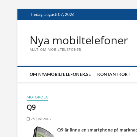
Skip
fredag, augusti 07, 2026
to
content
Nya mobiltelefoner
ALLT OM MOBILTELEFONER
OM NYAMOBILTELEFONER.SE
KONTANTKORT
MOTOROLA
Q9
29 juni 2007
Q9 är ännu en smartphone på marknaden