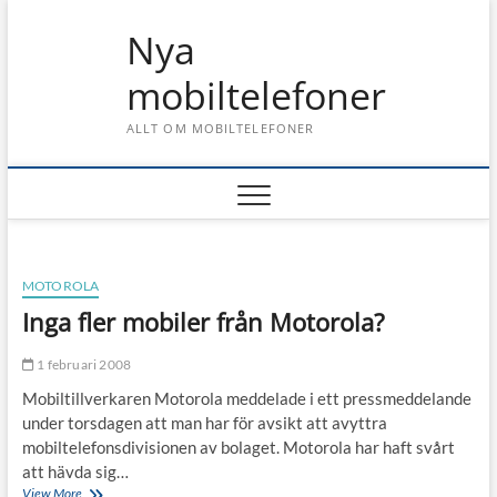
Skip
Nya
to
content
mobiltelefoner
ALLT OM MOBILTELEFONER
MOTOROLA
Inga fler mobiler från Motorola?
1 februari 2008
Mobiltillverkaren Motorola meddelade i ett pressmeddelande
under torsdagen att man har för avsikt att avyttra
mobiltelefonsdivisionen av bolaget. Motorola har haft svårt
att hävda sig…
Inga
View More