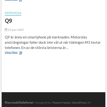
fler
mobiler
från
MOTOROLA
Motorola?
Q9
29 juni 2007
Q9 är ännu en smartphone på marknaden. Motorolas
ansträngningar faller dock inte väl ut när tidningen M3 testar
telefonen. En av de största bristerna är…
Q9
View More
Nya mobiltelefoner
| Designed by:
Theme Freesia
|
WordPress
| ©