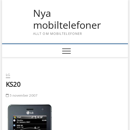
Skip
Nya
to
content
mobiltelefoner
ALLT OM MOBILTELEFONER
LG
KS20
5 november 2007