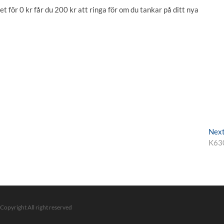
 för 0 kr får du 200 kr att ringa för om du tankar på ditt nya
Nex
K63
 Copyright All right reserved