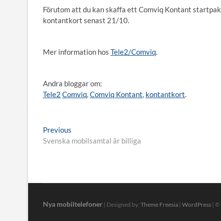
Förutom att du kan skaffa ett Comviq Kontant startpaket
kontantkort senast 21/10.
Mer information hos
Tele2/Comviq
.
Andra bloggar om:
Tele2
Comviq
,
Comviq Kontant
,
kontantkort
.
Inläggsnavigering
Previous
Previous
post:
Svenska mobilsamtal är billiga
Nya mobiltelefoner
| Designed by:
Theme Freesia
|
WordPress
| ©