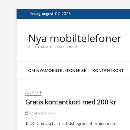
Skip
fredag, augusti 07, 2026
to
content
Nya mobiltelefoner
ALLT OM MOBILTELEFONER
OM NYAMOBILTELEFONER.SE
KONTANTKORT
ALLMÄNT
Gratis kontantkort med 200 kr
16 oktober 2007
Tele2 Comviq har ett tidsbegränsat erbjudande.