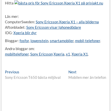
Hitta
bästa pris för Sony Ericsson Xperia X1 på prisjakt.nu
Läs mer:
ComputerSweden:
Sony Ericsson Xperia X1 – alla bilderna
Aftonbladet:
Sony Ericsson visar Iphonedödare
IDG:
Xperia blir dyr
Bloggar:
fosfor
,
lowenstein
,
smartamobiler
,
mobil-telefoner
.
Andra bloggar om:
mobiltelefoner
,
Sony Ericsson
Xperia
,
x1
,
Xperia X1
.
Inläggsnavigering
Previous
Next
Previous
Next
post:
post:
Sony Ericsson T650 bästa miljöval
Mobilen mer än telefon