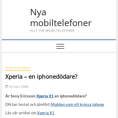
Skip
Nya
to
content
mobiltelefoner
ALLT OM MOBILTELEFONER
SONY ERICSSON
Xperia – en iphonedödare?
10 mars 2008
Är Sony Ericsson
Xperia X1
en iphonedödare?
DN har testat och jämfört:
Mobilen som vill krossa Iphone
Läs vår artikel om
Xperia X1