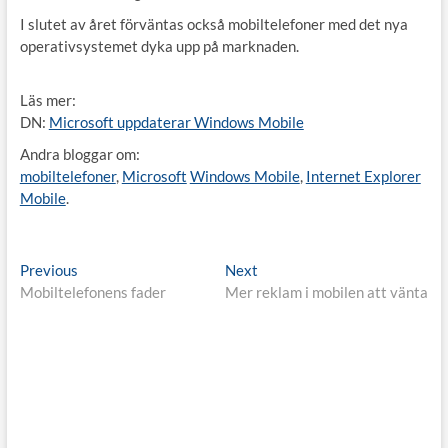
I slutet av året förväntas också mobiltelefoner med det nya
operativsystemet dyka upp på marknaden.
Läs mer:
DN:
Microsoft uppdaterar Windows Mobile
Andra bloggar om:
mobiltelefoner
,
Microsoft
Windows Mobile
,
Internet Explorer
Mobile
.
Inläggsnavigering
Previous
Next
Previous
Next
post:
post:
Mobiltelefonens fader
Mer reklam i mobilen att vänta