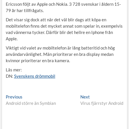
Ericsson följt av Apple och Nokia. 3 728 svenskar i åldern 15-
79 år har tillfrågats.
Det visar sig dock att när det väl blir dags att köpa en
mobiltelefon finns det mycket annat som spelar in, exempelvis
vad vännerna tycker. Därför blir det hellre en Iphone från
Apple.
Viktigt vid valet av mobiltelefon är lång batteritid och hög
användarvänlighet. Män prioriterar en bra display medan
kvinnor prioriterar en bra kamera.
Läs mer:
DN:
Svenskens drömmobil
Inläggsnavigering
Previous
Next
Previous
Next
post:
post:
Android större än Symbian
Virus fjärrstyr Android