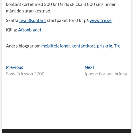
kontantkortet med 300 kr får du skicka 3 000 sms under
månaden utan kostnad.
Skaffa
nya 3Kontant
startpaket för 0 kr på
www.tre.se
.
Källa:
Aftonbladet
.
Andra bloggar om
mobiltelefoner
,
kontantkort
,
priskrig
,
Tre
.
Inläggsnavigering
Previous
Next
Previous
Next
post:
post:
Sony Ericsson T700
Iphone började brinna