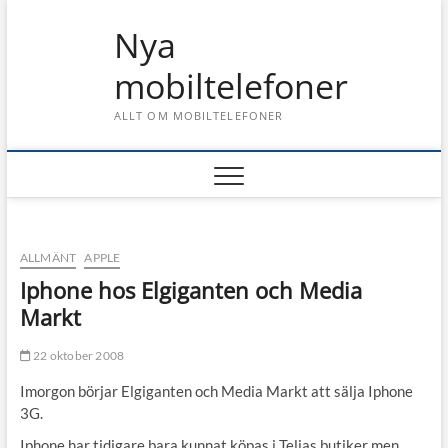
Skip
Nya
to
content
mobiltelefoner
ALLT OM MOBILTELEFONER
ALLMÄNT
APPLE
Iphone hos Elgiganten och Media
Markt
22 oktober 2008
Imorgon börjar Elgiganten och Media Markt att sälja Iphone
3G.
Iphone har tidigare bara kunnat köpas i Telias butiker men