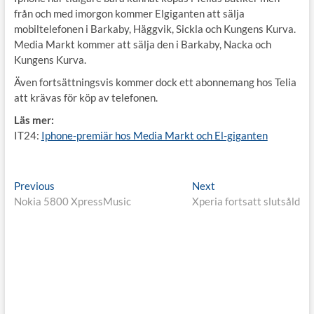
från och med imorgon kommer Elgiganten att sälja
mobiltelefonen i Barkaby, Häggvik, Sickla och Kungens Kurva.
Media Markt kommer att sälja den i Barkaby, Nacka och
Kungens Kurva.
Även fortsättningsvis kommer dock ett abonnemang hos Telia
att krävas för köp av telefonen.
Läs mer:
IT24:
Iphone-premiär hos Media Markt och El-giganten
Inläggsnavigering
Previous
Next
Previous
Next
post:
post:
Nokia 5800 XpressMusic
Xperia fortsatt slutsåld