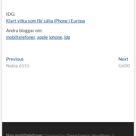
IDG:
Klart vilka som får sälja iPhone i Europa
Andra bloggar om:
mobiltelefoner
,
apple
iphone
,
idg
Inläggsnavigering
Previous
Nex
Previous
Next
post:
pos
Nokia 6555
G600
Nya mobiltelefoner
| Designed by:
Theme Freesia
|
WordPress
| ©